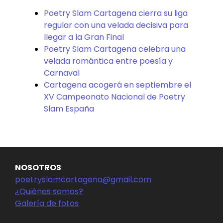
Poetry Slam Cartagena cierra su liga
regular con una velada decisiva para
llegar a la Gran Final
Poetry Slam Cartagena celebra una
velada romántica entre poesía y
Carnaval
Cartagena acogerá en septiembre el
XV Campeonato Nacional de Poetry
Slam España
NOSOTROS
poetryslamcartagena@gmail.com
¿Quiénes somos?
Galería de fotos