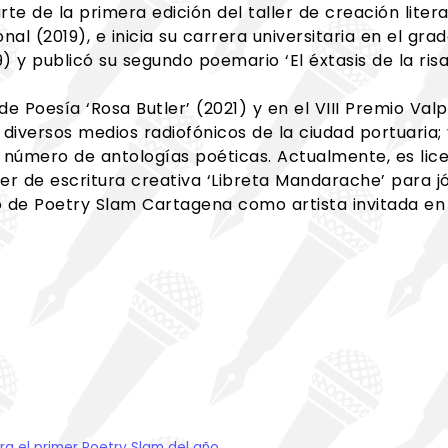
rte de la primera edición del taller de creación lite
al (2019), e inicia su carrera universitaria en el gra
9) y publicó su segundo poemario ‘El éxtasis de la ris
o de Poesía ‘Rosa Butler’ (2021) y en el VIII Premio Va
 diversos medios radiofónicos de la ciudad portuaria;
 número de antologías poéticas. Actualmente, es lice
ller de escritura creativa ‘Libreta Mandarache’ para j
o de Poetry Slam Cartagena como artista invitada en
 el primer Poetry Slam del año