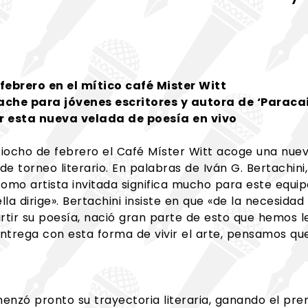
 febrero en el mítico café Mister Witt
ache para jóvenes escritores y autora de ‘Paracai
ir esta nueva velada de poesía en vivo
iocho de febrero el Café Míster Witt acoge una nue
e torneo literario. En palabras de Iván G. Bertachin
o artista invitada significa mucho para este equipo.
la dirige». Bertachini insiste en que «de la necesida
tir su poesía, nació gran parte de esto que hemos le
ntrega con esta forma de vivir el arte, pensamos qu
enzó pronto su trayectoria literaria, ganando el pr