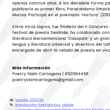
apenas catorce años. A los diecisiete forma pa
publicaría su primer libro, Paracaidismo Emocion
Murcia. Participó en el poemario ‘Hartura’ (201
Entre otros logros, fue finalista del II Concurs
festival de poesía Deslinde; ha colaborado con
literatura iberoamericana ‘Casapaís’ y un gran
lengua y literatura universal y directora del ta
encargada de abrir la velada de poesía en viv
Más información
Poetry Slam Cartagena | 650594456
poetryslamcartagena@gmail.com
Veladas 2023/24
mandarache
,
PoesíaEnVivo
,
velada
Cartagena acoge al poeta Simón Hernández Aguado para