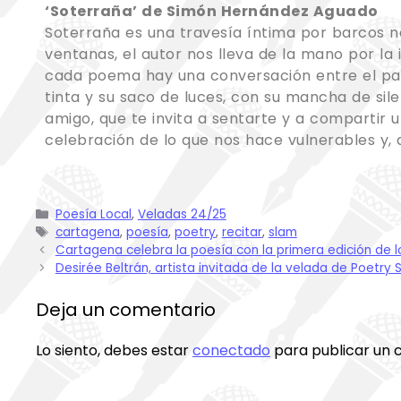
‘Soterraña’ de Simón Hernández Aguado
Soterraña es una travesía íntima por barcos na
ventanas, el autor nos lleva de la mano por la i
cada poema hay una conversación entre el pasad
tinta y su saco de luces, con su mancha de sil
amigo, que te invita a sentarte y a compartir u
celebración de lo que nos hace vulnerables y, a
Poesía Local
,
Veladas 24/25
cartagena
,
poesía
,
poetry
,
recitar
,
slam
Cartagena celebra la poesía con la primera edición de l
Desirée Beltrán, artista invitada de la velada de Poetr
Deja un comentario
Lo siento, debes estar
conectado
para publicar un 