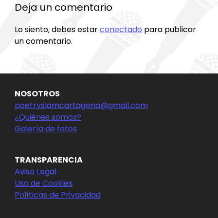
Deja un comentario
Lo siento, debes estar
conectado
para publicar
un comentario.
NOSOTROS
poetryslamcartagena@gmail.com
¿Quiénes somos?
Galería de fotos
TRANSPARENCIA
Aviso Legal
Uso de Cookies
Políticas de Privacidad